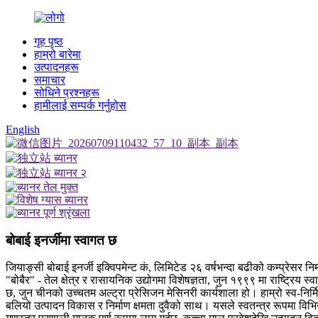
गृह पृष्ठ
हाम्रो बारेमा
उत्पादनहरू
समाचार
सोधिने प्रश्नहरू
हामीलाई सम्पर्क गर्नुहोस
English
बोबाई इनर्जीमा स्वागत छ
जियाङ्सी बोबाई इनर्जी इक्विपमेन्ट कं, लिमिटेड २६ वर्षभन्दा बढीको कम्प्रेसर
"बोबैर" - तेल क्षेत्र र रासायनिक उद्योगमा विशेषज्ञता, जुन १९९९ मा राष्ट्रिय 
छ, जुन चीनको उच्चतम अल्ट्रा प्रेसिजन मेसिनरी कार्यशाला हो। हाम्रो स्व-निर्म
बलियो उत्पादन विकास र निर्माण क्षमता दुवैको साथ। यसले स्वतन्त्र रूपमा वि