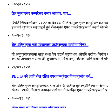
१०/२०
२०२३
तेल मुक्त एयर कम्प्रेसर बजार आकार, शार...
रिपोर्ट सिंहावलोकन २०२२ मा विश्वव्यापी तेल-मुक्त एयर कम्प्रेसर बज
हावाको गुणस्तर महत्त्वपूर्ण हुने तेल-मुक्त एयर कम्प्रेसरहरूको बढ्दो म
१०/२०
२०२३
तेल-रहित हावा सबै प्रकारका उद्योगहरूमा प्रयोग गरिन्छ...
यी अनुप्रयोगहरूमा खाद्य तथा पेय पदार्थ प्रशोधन, औषधि उद्योग (निर्माण
कपडा उत्पादन र अन्य धेरै कुराहरू समावेश छन्। तेलको थोरै मात्राले पनि
२६/०१
२०२४
PET B को लागि तेल-रहित एयर कम्प्रेसर किन प्रयोग गर्ने...
तेल-रहित एयर कम्प्रेसरहरू हाल औषधि, सटीक इलेक्ट्रोनिक्स र चिप्स जस्त
खेल्छ। अर्को, गिलास उत्पादन उद्योगमा तेल-रहित एयर कम्प्रेसरहरूको प्
२०/०२
२०२४
नोट: एयर कम्प्रेसर लन्डन पछि सुरु हुन्छ...